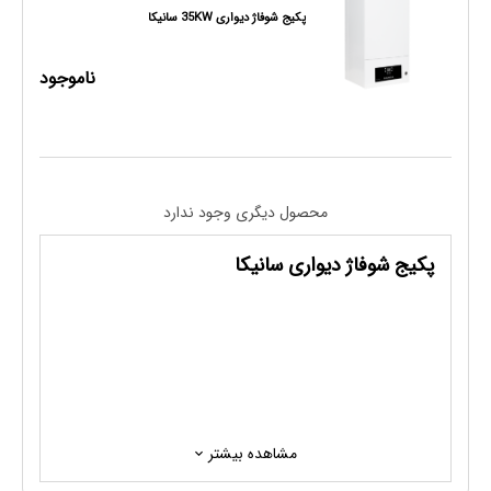
پکیج شوفاژ دیواری 35KW سانیکا
ناموجود
محصول دیگری وجود ندارد
پکیج شوفاژ دیواری سانیکا
مشاهده بیشتر