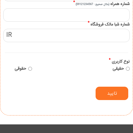
*
شماره همراه
(مثال صحیح : 09121234567)
*
شماره شبا مالک فروشگاه
IR
*
نوع کاربری
حقیقی
حقوقی
تایید